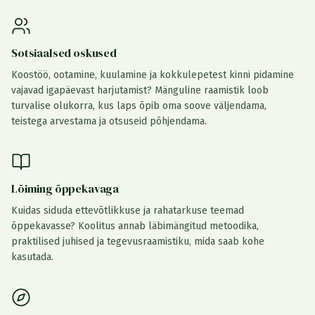
Sotsiaalsed oskused
Koostöö, ootamine, kuulamine ja kokkulepetest kinni pidamine
vajavad igapäevast harjutamist? Mänguline raamistik loob
turvalise olukorra, kus laps õpib oma soove väljendama,
teistega arvestama ja otsuseid põhjendama.
Lõiming õppekavaga
Kuidas siduda ettevõtlikkuse ja rahatarkuse teemad
õppekavasse? Koolitus annab läbimängitud metoodika,
praktilised juhised ja tegevusraamistiku, mida saab kohe
kasutada.