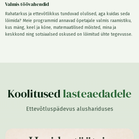
Valmis töövahendid
Rahatarkus ja ettevõtlikkus tunduvad olulised, aga kuidas seda
lõimida? Meie programmid annavad õpetajale valmis raamistiku,
kus mäng, keel ja kõne, matemaatilised mõisted, mina ja
keskkond ning sotsiaalsed oskused on lõimitud ühte tegevusse.
Koolitused
lasteaedadele
Ettevõtluspädevus alushariduses