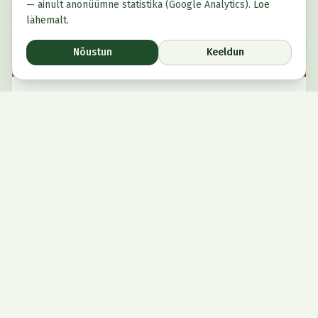
— ainult anonüümne statistika (Google Analytics).
Loe
lähemalt
.
Nõustun
Keeldun
Liitu uudiskirjaga
Ettevõtluspädevus keeleõppes
5.5h
15-30
alates 1175 €
Kuidas disainida alushariduses õpikeskkond, milles
ettevõtlikkus, keeleline areng ja kaasatus käivad
käsikäes? Koolitus ühendab logopeedia, õpiruumide
disaini ja mängupõhise õppe põhimõtted üheks
tervikuks.
Kaasav õpikeskkond
Mäng õppemeetodina lasteaias
Lapsest lähtuv õpe