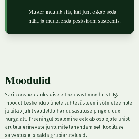
Muster muutub siis, kui juht oskab seda
näha ja muuta enda positsiooni süsteemis.
Moodulid
Sari koosneb 7 üksteisele toetuvast moodulist. Iga
moodul keskendub ühele suhtesüsteemi võtmeteemale
ja aitab juhil vaadelda haridusasutuse pingeid uue
nurga alt. Treeningul osalemine eeldab osalejate ühist
arutelu erinevate juhtumite lahendamisel. Koolituse
salvestus ei sisalda grupiarutelusid.