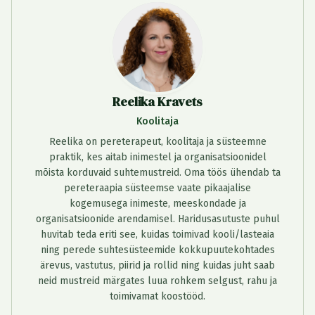
Reelika Kravets
Koolitaja
Reelika on pereterapeut, koolitaja ja süsteemne
praktik, kes aitab inimestel ja organisatsioonidel
mõista korduvaid suhtemustreid. Oma töös ühendab ta
pereteraapia süsteemse vaate pikaajalise
kogemusega inimeste, meeskondade ja
organisatsioonide arendamisel. Haridusasutuste puhul
huvitab teda eriti see, kuidas toimivad kooli/lasteaia
ning perede suhtesüsteemide kokkupuutekohtades
ärevus, vastutus, piirid ja rollid ning kuidas juht saab
neid mustreid märgates luua rohkem selgust, rahu ja
toimivamat koostööd.