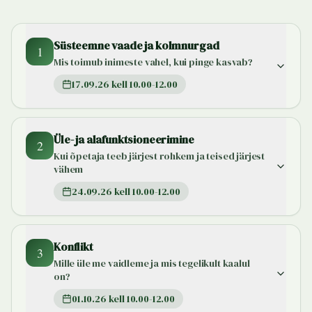
Süsteemne vaade ja kolmnurgad
1
Mis toimub inimeste vahel, kui pinge kasvab?
17.09.26 kell 10.00-12.00
Üle- ja alafunktsioneerimine
2
Kui õpetaja teeb järjest rohkem ja teised järjest
vähem
24.09.26 kell 10.00-12.00
Konflikt
3
Mille üle me vaidleme ja mis tegelikult kaalul
on?
01.10.26 kell 10.00-12.00