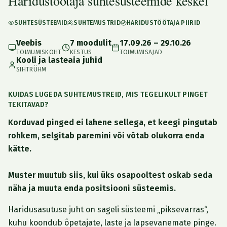
Haridustöötaja suhtesüsteemide keskel
SUHTESÜSTEEMID
SUHTEMUSTRID
HARIDUSTÖÖTAJA PIIRID
Veebis
7 moodulit
17.09.26 – 29.10.26
TOIMUMISKOHT
KESTUS
TOIMUMISAJAD
Kooli ja lasteaia juhid
SIHTRÜHM
KUIDAS LUGEDA SUHTEMUSTREID, MIS TEGELIKULT PINGET
TEKITAVAD?
Korduvad pinged ei lahene sellega, et keegi pingutab
rohkem, selgitab paremini või võtab olukorra enda
kätte.
Muster muutub siis, kui üks osapooltest oskab seda
näha ja muuta enda positsiooni süsteemis.
Haridusasutuse juht on sageli süsteemi „piksevarras“,
kuhu koondub õpetajate, laste ja lapsevanemate pinge.