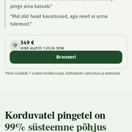
pinge aina kasvab."
"Mul olid head kavatsused, aga need ei anna
tulemust."
349 €
HIND ALATES 1.09.26 399€
Broneeri
*Hind sisaldab 7-osalist koolitussarja, kohtumiste salvestusi ja materjale.
Korduvatel pingetel on
99% süsteemne põhjus