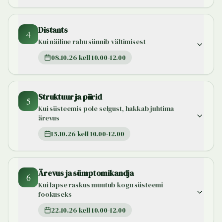
Distants
4
Kui näiline rahu sünnib vältimisest
08.10.26 kell 10.00-12.00
Struktuur ja piirid
5
Kui süsteemis pole selgust, hakkab juhtima
ärevus
15.10.26 kell 10.00-12.00
Ärevus ja sümptomikandja
6
Kui lapse raskus muutub kogu süsteemi
fookuseks
22.10.26 kell 10.00-12.00