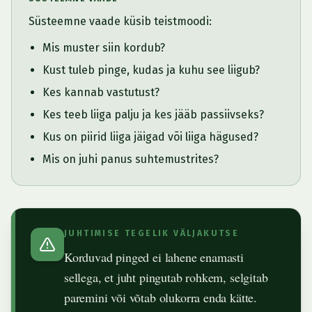
Süsteemne vaade küsib teistmoodi:
Mis muster siin kordub?
Kust tuleb pinge, kudas ja kuhu see liigub?
Kes kannab vastutust?
Kes teeb liiga palju ja kes jääb passiivseks?
Kus on piirid liiga jäigad või liiga hägused?
Mis on juhi panus suhtemustrites?
JUHTIMISE TEGELIK VÄLJAKUTSE
Korduvad pinged ei lahene enamasti
sellega, et juht pingutab rohkem, selgitab
paremini või võtab olukorra enda kätte.