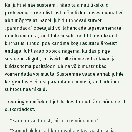
Kui juht ei näe süsteemi, näeb ta ainult üksikuid
probleeme -
keerulist last, nõudlikku lapsevanemat või
abitut õpetajat.
Sageli juhid tunnevad survet
„parandada“ õpetajaid või lahendada lapsevanemate
rahulolematust, kuid tulemuseks on tihti nende endi
kurnatus.
Juht ei pea kandma kogu asutuse ärevust
endaga. Juht saab õppida nägema, kuidas pinge
süsteemis liigub, milliseid rolle inimesed võtavad ja
kuidas tema positsioon juhina võib mustrit kas
võimendada või muuta.
Süsteemne vaade annab juhile
kergenduse: ei pea parandama inimesi, vaid juhtima
suhtedünaamikaid.
Treening on mõeldud juhile, kes tunneb ära mõne neist
olukordadest:
"Kannan vastutust, mis ei ole minu oma."
"Samad olukorrad korduvad aastast aastasse ja