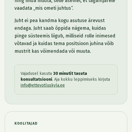
ning mida muuta, selle asemel, et tagantjärele
vaadata „mis ometi juhtus“.
Juht ei pea kandma kogu asutuse ärevust
endaga. Juht saab õppida nägema, kuidas
pinge süsteemis liigub, milliseid rolle inimesed
võtavad ja kuidas tema positsioon juhina võib
mustrit kas võimendada või muuta.
Vajadusel kasuta
30 minutit tasuta
konsultatsiooni
. Aja kokku leppimiseks kirjuta
info@ettevotluskyla.ee
KOOLITAJAD