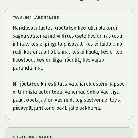
TAVALINE LÄHENEMINE
Haridusasutustes kiputakse keerulisi olukordi
sageli vaatama indiviidikeskselt: kes on raskesti
juhitav, kes ei pinguta piisavalt, kes ei täida oma
rolli, kes ei saa hakkama, kes ei kuula, kes ei tee
koostööd, kes on liiga nõudlik, kes vajab
parandamist.
Nii jõutakse kiiresti tuttavate järeldusteni: lapsed
ei tunnista autoriteeti, vanemad sekkuvad liiga
palju, õpetajad on väsinud, tugisüsteem ei toeta
piisavalt, juhtkond peab jälle sekkuma.
SÜSTEEMNE VAADE