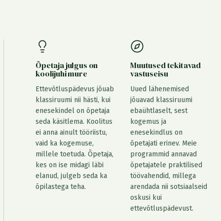
Õpetaja julgus on
Muutused tekitavad
koolijuhi mure
vastuseisu
Ettevõtluspädevus jõuab
Uued lähenemised
klassiruumi nii hästi, kui
jõuavad klassiruumi
enesekindel on õpetaja
ebaühtlaselt, sest
seda käsitlema. Koolitus
kogemus ja
ei anna ainult tööriistu,
enesekindlus on
vaid ka kogemuse,
õpetajati erinev. Meie
millele toetuda. Õpetaja,
programmid annavad
kes on ise midagi läbi
õpetajatele praktilised
elanud, julgeb seda ka
töövahendid, millega
õpilastega teha.
arendada nii sotsiaalseid
oskusi kui
ettevõtluspädevust.