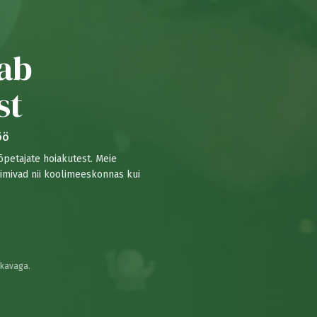
gab
st
öö
õpetajate hoiakutest. Meie
toimivad nii koolimeeskonnas kui
ekavaga.