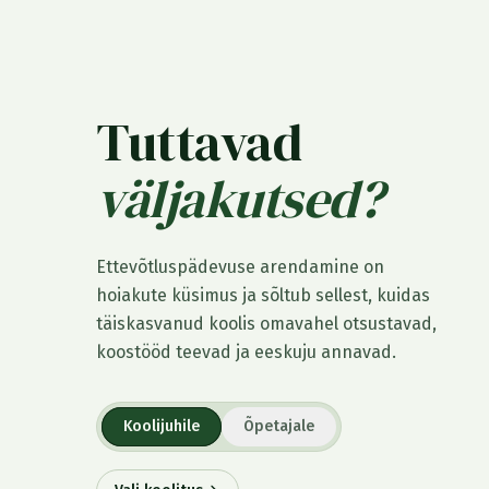
Tuttavad
väljakutsed?
Ettevõtluspädevuse arendamine on
hoiakute küsimus ja sõltub sellest, kuidas
täiskasvanud koolis omavahel otsustavad,
koostööd teevad ja eeskuju annavad.
Koolijuhile
Õpetajale