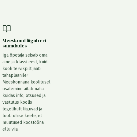
Meeskond liigub eri
suundades
Iga õpetaja seisab oma
aine ja klassi eest, kuid
kooli tervikpilt jääb
tahaplaanile?
Meeskonnana koolitusel
osalemine aitab näha,
kuidas info, otsused ja
vastutus koolis
tegelikult liiguvad ja
loob ühise keele, et
muutused koostööna
ellu viia.