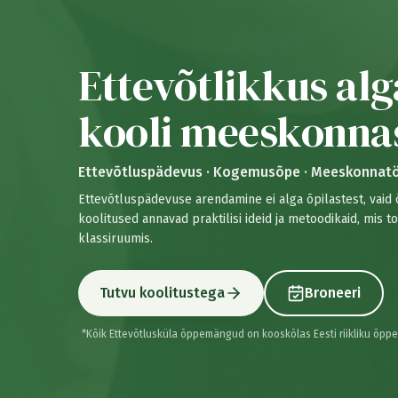
Ettevõtlikkus al
kooli meeskonna
Ettevõtluspädevus · Kogemusõpe · Meeskonnat
​Ettevõtluspädevuse arendamine ei alga õpilastest, vaid 
koolitused annavad praktilisi ideid ja metoodikaid, mis 
klassiruumis.
Tutvu koolitustega
Broneeri
*Kõik Ettevõtlusküla õppemängud on kooskõlas Eesti riikliku õpp