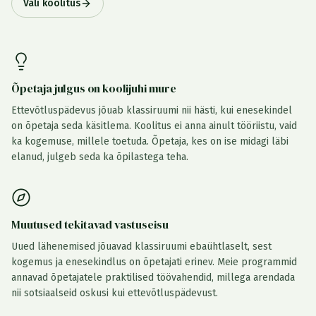
Vali koolitus
Õpetaja julgus on koolijuhi mure
Ettevõtluspädevus jõuab klassiruumi nii hästi, kui enesekindel
on õpetaja seda käsitlema. Koolitus ei anna ainult tööriistu, vaid
ka kogemuse, millele toetuda. Õpetaja, kes on ise midagi läbi
elanud, julgeb seda ka õpilastega teha.
Muutused tekitavad vastuseisu
Uued lähenemised jõuavad klassiruumi ebaühtlaselt, sest
kogemus ja enesekindlus on õpetajati erinev. Meie programmid
annavad õpetajatele praktilised töövahendid, millega arendada
nii sotsiaalseid oskusi kui ettevõtluspädevust.