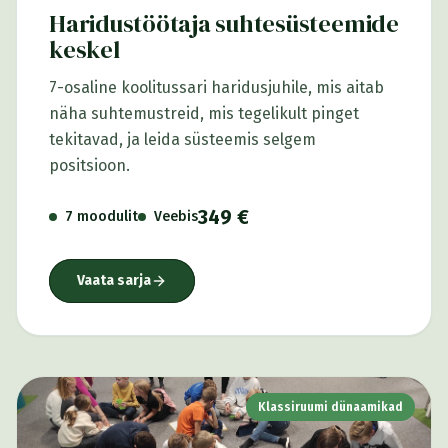
Haridustöötaja suhtesüsteemide
keskel
7-osaline koolitussari haridusjuhile, mis aitab
näha suhtemustreid, mis tegelikult pinget
tekitavad, ja leida süsteemis selgem
positsioon.
349 €
7 moodulit
Veebis
Vaata sarja
Klassiruumi dünaamikad