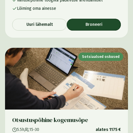
Vanusepõhine loogika pädevuse arendamisel
Lõiming oma ainesse
Uuri lähemalt
Broneeri
Sotsiaalsed oskused
Otsustuspõhine kogemusõpe
5.5h
15-30
alates 1175 €