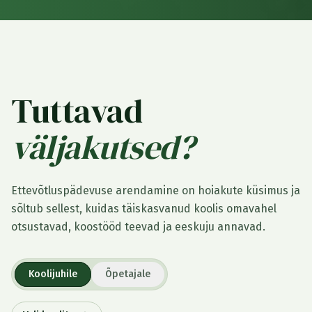
Tuttavad
väljakutsed?
Ettevõtluspädevuse arendamine on hoiakute küsimus ja
sõltub sellest, kuidas täiskasvanud koolis omavahel
otsustavad, koostööd teevad ja eeskuju annavad.
Koolijuhile
Õpetajale