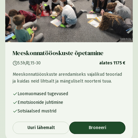
Meeskonnatööoskuste õpetamine
5.5h
15-30
alates 1175 €
Meeskonnatööoskuste arendamiseks vajalikud teooriad
ja kuidas neid lihtsalt ja mänguliselt noorteni tuua.
Loomuomased tugevused
Emotsioonide juhtimine
Sotsiaalsed mustrid
Uuri lähemalt
Broneeri