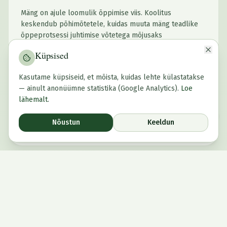
Mäng on ajule loomulik õppimise viis. Koolitus
keskendub põhimõtetele, kuidas muuta mäng teadlike
õppeprotsessi juhtimise võtetega mõjusaks
töövahendiks.
Küpsised
Mängumetoodika
Kasutame küpsiseid, et mõista, kuidas lehte külastatakse
Refleksioon
— ainult anonüümne statistika (Google Analytics).
Loe
Õpilaste kaasamine
lähemalt
.
Nõustun
Keeldun
Uuri lähemalt
Broneeri
Liitu uudiskirjaga
Ennastjuhtiv õppija