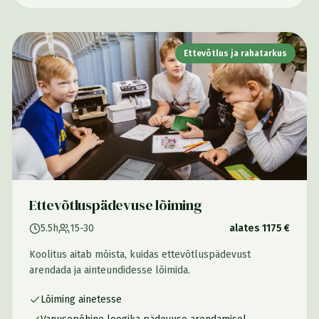
Ettevõtlus ja rahatarkus
Ettevõtluspädevuse lõiming
5.5h
15-30
alates 1175 €
Koolitus aitab mõista, kuidas ettevõtluspädevust
arendada ja ainteundidesse lõimida.
Lõiming ainetesse