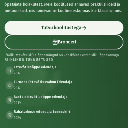
õpetajate hoiakutest. Meie koolitused annavad praktilisi ideid ja
metoodikaid, mis toimivad nii koolimeeskonnas kui klassiruumis.
Tutvu koolitustega
Broneeri
*Kõik Ettevõtlusküla õppemängud on kooskõlas Eesti riikliku õppekavaga.
RIIKLIKUD TUNNUSTUSED
Ettevõtlusõppe edendaja
2017
Euroopa Ettevõtlusvaimu Edendaja
2017
Aasta ettevõtlusõppe edendaja
2019
Rahatarkuse edendaja tunnuskiri
2024