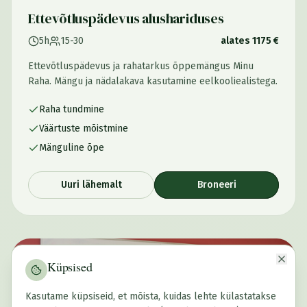
Ettevõtluspädevus alushariduses
5h
15-30
alates 1175 €
Ettevõtluspädevus ja rahatarkus õppemängus Minu
Raha. Mängu ja nädalakava kasutamine eelkooliealistega.
Raha tundmine
Väärtuste mõistmine
Mänguline õpe
Uuri lähemalt
Broneeri
Keele- ja ettevõtlusõppe lõiming
Küpsised
Kasutame küpsiseid, et mõista, kuidas lehte külastatakse