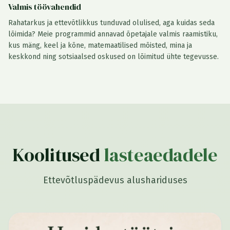
Valmis töövahendid
Rahatarkus ja ettevõtlikkus tunduvad olulised, aga kuidas seda
lõimida? Meie programmid annavad õpetajale valmis raamistiku,
kus mäng, keel ja kõne, matemaatilised mõisted, mina ja
keskkond ning sotsiaalsed oskused on lõimitud ühte tegevusse.
Koolitused
lasteaedadele
Ettevõtluspädevus alushariduses