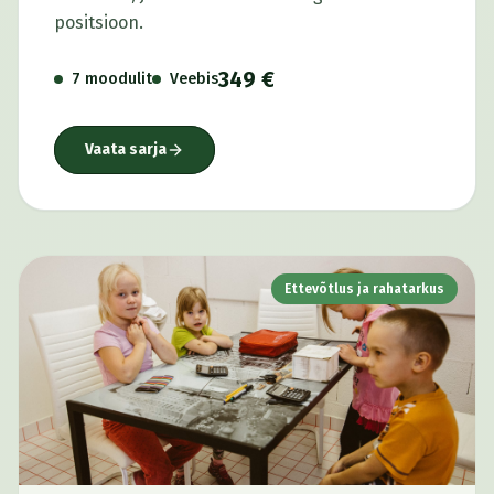
positsioon.
349 €
7 moodulit
Veebis
Vaata sarja
Ettevõtlus ja rahatarkus