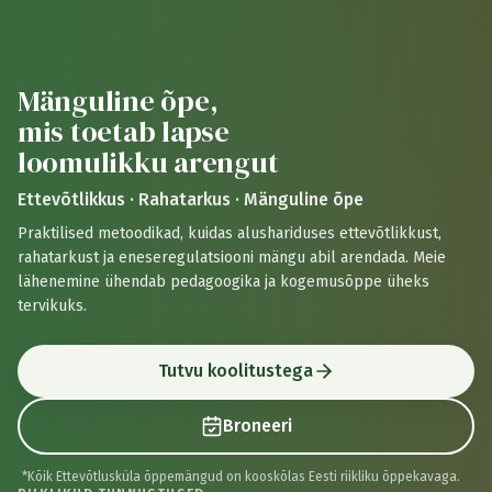
Mänguline õpe,
mis toetab lapse
loomulikku arengut
Ettevõtlikkus · Rahatarkus · Mänguline õpe
Praktilised metoodikad, kuidas alushariduses ettevõtlikkust,
rahatarkust ja eneseregulatsiooni mängu abil arendada. Meie
lähenemine ühendab pedagoogika ja kogemusõppe üheks
tervikuks.
Tutvu koolitustega
Broneeri
*Kõik Ettevõtlusküla õppemängud on kooskõlas Eesti riikliku õppekavaga.