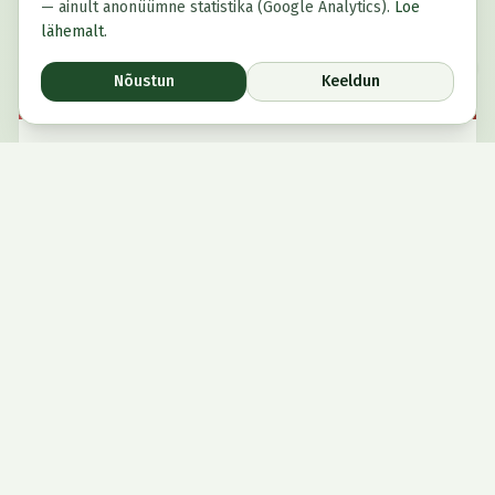
— ainult anonüümne statistika (Google Analytics).
Loe
lähemalt
.
Nõustun
Keeldun
Liitu uudiskirjaga
Ettevõtluspädevus keeleõppes
5.5h
15-30
alates 1175 €
Kuidas disainida alushariduses õpikeskkond, milles
ettevõtlikkus, keeleline areng ja kaasatus käivad
käsikäes? Koolitus ühendab logopeedia, õpiruumide
disaini ja mängupõhise õppe põhimõtted üheks
tervikuks.
Kaasav õpikeskkond
Mäng õppemeetodina lasteaias
Lapsest lähtuv õpe