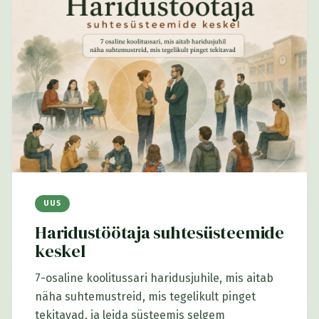
UUS
Haridustöötaja suhtesüsteemide
keskel
7-osaline koolitussari haridusjuhile, mis aitab
näha suhtemustreid, mis tegelikult pinget
tekitavad, ja leida süsteemis selgem