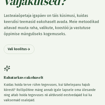
väljakutsed?
Lasteaiaõpetaja igapäev on täis küsimusi, kuidas
keerulisi teemasid eakohaselt avada. Meie metoodikad
aitavad muuta raha, valikute, koostöö ja vastutuse
õppimise mänguliseks kogemuseks.
Vali koolitus
Rahatarkus eakohaselt
Kuidas hoida terve rühm tegevuses, kui tähelepanu hajub
kiiresti? Rollipõhine mäng annab igale lapsele oma ülesande
ning aitab hoida tegevuses nii aktiivseid eestvedajaid kui ka
vaiksemaid osalejaid.