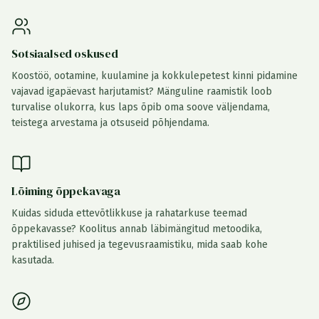
Sotsiaalsed oskused
Koostöö, ootamine, kuulamine ja kokkulepetest kinni pidamine
vajavad igapäevast harjutamist? Mänguline raamistik loob
turvalise olukorra, kus laps õpib oma soove väljendama,
teistega arvestama ja otsuseid põhjendama.
Lõiming õppekavaga
Kuidas siduda ettevõtlikkuse ja rahatarkuse teemad
õppekavasse? Koolitus annab läbimängitud metoodika,
praktilised juhised ja tegevusraamistiku, mida saab kohe
kasutada.