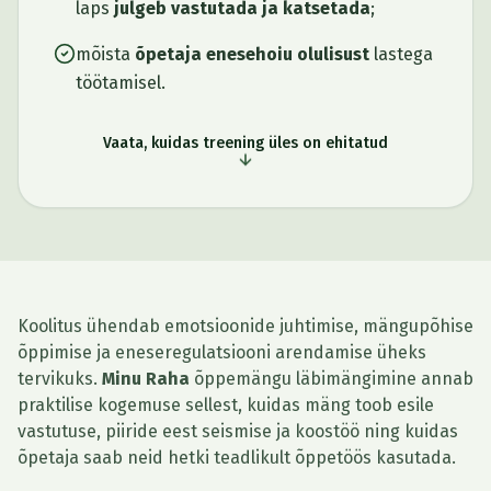
laps
julgeb vastutada ja katsetada
;
mõista
õpetaja enesehoiu olulisust
lastega
töötamisel.
Vaata, kuidas treening üles on ehitatud
Koolitus ühendab emotsioonide juhtimise, mängupõhise
õppimise ja eneseregulatsiooni arendamise üheks
tervikuks.
Minu Raha
õppemängu läbimängimine annab
praktilise kogemuse sellest, kuidas mäng toob esile
vastutuse, piiride eest seismise ja koostöö ning kuidas
õpetaja saab neid hetki teadlikult õppetöös kasutada.