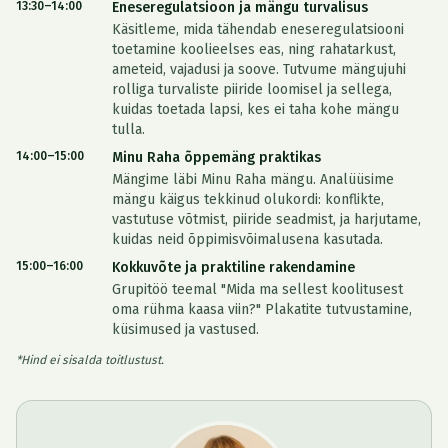
13:30–14:00
Eneseregulatsioon ja mängu turvalisus
Käsitleme, mida tähendab eneseregulatsiooni
toetamine koolieelses eas, ning rahatarkust,
ameteid, vajadusi ja soove. Tutvume mängujuhi
rolliga turvaliste piiride loomisel ja sellega,
kuidas toetada lapsi, kes ei taha kohe mängu
tulla.
14:00–15:00
Minu Raha õppemäng praktikas
Mängime läbi Minu Raha mängu. Analüüsime
mängu käigus tekkinud olukordi: konflikte,
vastutuse võtmist, piiride seadmist, ja harjutame,
kuidas neid õppimisvõimalusena kasutada.
15:00–16:00
Kokkuvõte ja praktiline rakendamine
Grupitöö teemal "Mida ma sellest koolitusest
oma rühma kaasa viin?" Plakatite tutvustamine,
küsimused ja vastused.
*Hind ei sisalda toitlustust.