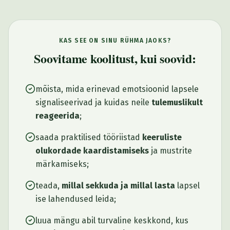
KAS SEE ON SINU RÜHMA JAOKS?
Soovitame koolitust, kui soovid:
mõista, mida erinevad emotsioonid lapsele
signaliseerivad ja kuidas neile
tulemuslikult
reageerida
;
saada praktilised tööriistad
keeruliste
olukordade kaardistamiseks
ja mustrite
märkamiseks;
teada,
millal sekkuda ja millal lasta
lapsel
ise lahendused leida;
luua mängu abil turvaline keskkond, kus