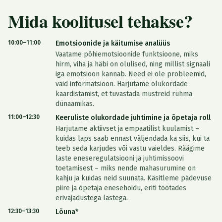
Mida koolitusel tehakse?
10:00–11:00
Emotsioonide ja käitumise analüüs
Vaatame põhiemotsioonide funktsioone, miks
hirm, viha ja häbi on olulised, ning millist signaali
iga emotsioon kannab. Need ei ole probleemid,
vaid informatsioon. Harjutame olukordade
kaardistamist, et tuvastada mustreid rühma
dünaamikas.
11:00–12:30
Keeruliste olukordade juhtimine ja õpetaja roll
Harjutame aktiivset ja empaatilist kuulamist –
kuidas laps saab ennast väljendada ka siis, kui ta
teeb seda karjudes või vastu vaieldes. Räägime
laste eneseregulatsiooni ja juhtimissoovi
toetamisest – miks nende mahasurumine on
kahju ja kuidas neid suunata. Käsitleme pädevuse
piire ja õpetaja enesehoidu, eriti töötades
erivajadustega lastega.
12:30–13:30
Lõuna*