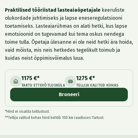
Praktilised tööriistad lasteaiaõpetajale
keeruliste
olukordade juhtimiseks ja lapse eneseregulatsiooni
toetamiseks. Lasteaiarühmas on alati hetki, kus lapse
emotsioonid on tugevamad kui tema oskus nendega
toime tulla. Õpetaja ülesanne ei ole neid hetki ära hoida,
vaid mõista, mis neis hetkedes tegelikult toimub ja
kuidas neist õppimisvõimalus luua.
1175 €*
1275 €*
TARTU ETTEVÕTLUSKÜLA
TELLIJA VALITUD KOHAS
Broneeri
*Hind ei sisalda toitlustust.
**Tellija valitud kohas hind kehtib 100 km raadiuses Tartust.