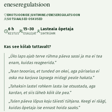
eneseregulatsioon
EMOTSIOONIDE JUHTIMINE
ENESEREGULATSIOON
SOTSIAALSED OSKUSED
6 h
15–30
Lasteaia õpetaja
KESTUS
OSALEJAT
SIHTRÜHM
Kas see kõlab tuttavalt?
„Üks laps ajab terve rühma päeva sassi ja ma ei tea
enam, kuidas reageerida.”
„Tean teoorias, et tunded on okei, aga päriselus ei
oska ma karjuva lapsega midagi peale hakata.”
„Tahaksin lastel rohkem lasta ise otsustada, aga
kardan, et siis läheb kõik üle pea.”
„Tulen päeva lõpus koju täiesti tühjana. Keegi ei räägi,
kuidas õpetaja ise ennast hoida saaks.”