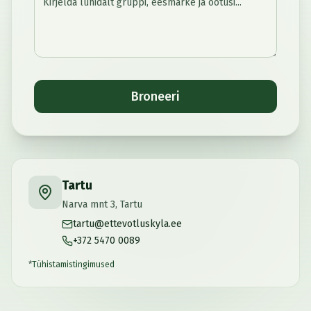
Broneeri
Tartu
Narva mnt 3, Tartu
tartu@ettevotluskyla.ee
+372 5470 0089
*
Tühistamistingimused