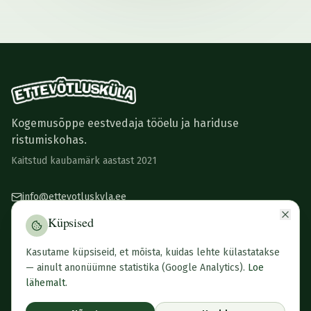
Kogemusõppe eestvedaja tööelu ja hariduse
ristumiskohas.
Kaitstud kaubamärk aastast 2021
info@ettevotluskyla.ee
+372 5470 0089
Küpsised
Narva mnt 3, Tartu
Kasutame küpsiseid, et mõista, kuidas lehte külastatakse
— ainult anonüümne statistika (Google Analytics).
Loe
lähemalt
.
©
2026
Ettevõtlusküla. Kõik õigused kaitstud.