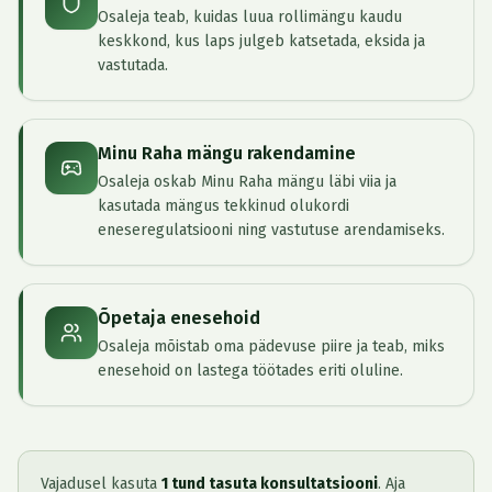
Osaleja teab, kuidas luua rollimängu kaudu
keskkond, kus laps julgeb katsetada, eksida ja
vastutada.
Minu Raha mängu rakendamine
Osaleja oskab Minu Raha mängu läbi viia ja
kasutada mängus tekkinud olukordi
eneseregulatsiooni ning vastutuse arendamiseks.
Õpetaja enesehoid
Osaleja mõistab oma pädevuse piire ja teab, miks
enesehoid on lastega töötades eriti oluline.
Vajadusel kasuta
1 tund tasuta konsultatsiooni
. Aja