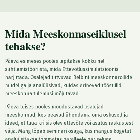
Mida Meeskonnaseiklusel
tehakse?
Päeva esimeses pooles lepitakse kokku neli
suhtlemistööriista, mida Ettevõtlussimulatsioonis
harjutada. Osalejad tutvuvad Belbini meeskonnarollide
mudeliga ja analüüsivad, kuidas erinevad tööstiilid
meeskonna tulemusi mõjutavad.
Päeva teises pooles moodustavad osalejad
meeskonnad, kes peavad ühendama oma oskused ja
ideed, et tuua kriisis olev ettevõte või asutus raskustest
välja. Mäng lõpeb seminari osaga, kus mängus kogetut
analüüsitakse tõmmates paralleele päriseluga.