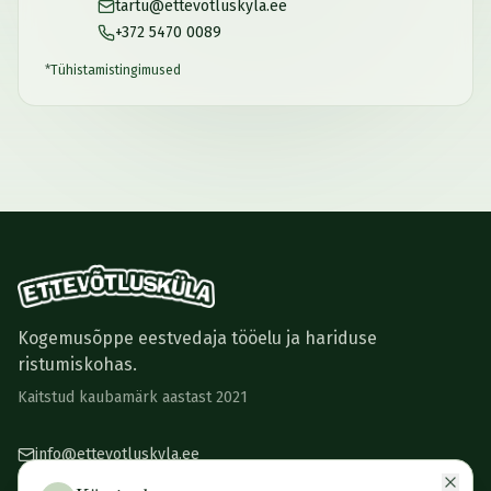
tartu@ettevotluskyla.ee
+372 5470 0089
*
Tühistamistingimused
Kogemusõppe eestvedaja tööelu ja hariduse
ristumiskohas.
Kaitstud kaubamärk aastast 2021
info@ettevotluskyla.ee
+372 5470 0089