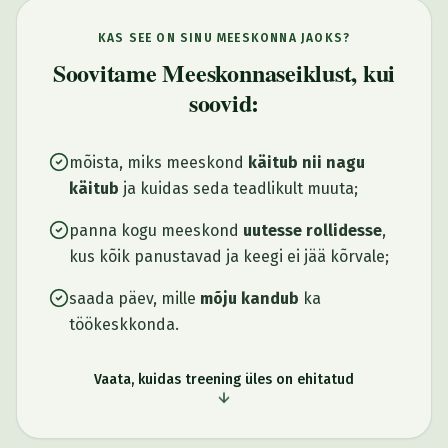
KAS SEE ON SINU MEESKONNA JAOKS?
Soovitame Meeskonnaseiklust, kui
soovid:
mõista, miks meeskond
käitub nii nagu
käitub
ja kuidas seda teadlikult muuta;
panna kogu meeskond
uutesse rollidesse
,
kus kõik panustavad ja keegi ei jää kõrvale;
saada päev, mille
mõju kandub
ka
töökeskkonda.
Vaata, kuidas treening üles on ehitatud