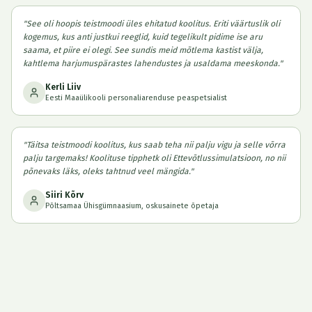
"
See oli hoopis teistmoodi üles ehitatud koolitus. Eriti väärtuslik oli
kogemus, kus anti justkui reeglid, kuid tegelikult pidime ise aru
saama, et piire ei olegi. See sundis meid mõtlema kastist välja,
kahtlema harjumuspärastes lahendustes ja usaldama meeskonda.
"
Kerli Liiv
Eesti Maaülikooli personaliarenduse peaspetsialist
"
Täitsa teistmoodi koolitus, kus saab teha nii palju vigu ja selle võrra
palju targemaks! Koolituse tipphetk oli Ettevõtlussimulatsioon, no nii
põnevaks läks, oleks tahtnud veel mängida.
"
Siiri Kõrv
Põltsamaa Ühisgümnaasium, oskusainete õpetaja