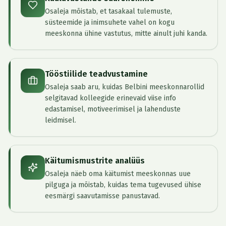
Osaleja mõistab, et tasakaal tulemuste,
süsteemide ja inimsuhete vahel on kogu
meeskonna ühine vastutus, mitte ainult juhi kanda.
Tööstiilide teadvustamine
Osaleja saab aru, kuidas Belbini meeskonnarollid
selgitavad kolleegide erinevaid viise info
edastamisel, motiveerimisel ja lahenduste
leidmisel.
Käitumismustrite analüüs
Osaleja näeb oma käitumist meeskonnas uue
pilguga ja mõistab, kuidas tema tugevused ühise
eesmärgi saavutamisse panustavad.