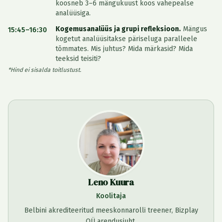
koosneb 3–6 mängukuust koos vahepealse
analüüsiga.
Kogemusanalüüs ja grupi refleksioon.
Mängus
15:45–16:30
kogetut analüüsitakse päriseluga paralleele
tõmmates. Mis juhtus? Mida märkasid? Mida
teeksid teisiti?
*Hind ei sisalda toitlustust.
Leno Kuura
Koolitaja
Belbini akrediteeritud meeskonnarolli treener, Bizplay
OÜ arendusjuht.