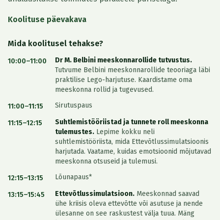
Koolituse päevakava
Mida koolitusel tehakse?
Dr M. Belbini meeskonnarollide tutvustus.
10:00–11:00
Tutvume Belbini meeskonnarollide teooriaga läbi
praktilise Lego-harjutuse. Kaardistame oma
meeskonna rollid ja tugevused.
Sirutuspaus
11:00–11:15
Suhtlemistööriistad ja tunnete roll meeskonna
11:15–12:15
tulemustes.
Lepime kokku neli
suhtlemistööriista, mida Ettevõtlussimulatsioonis
harjutada. Vaatame, kuidas emotsioonid mõjutavad
meeskonna otsuseid ja tulemusi.
Lõunapaus*
12:15–13:15
Ettevõtlussimulatsioon.
Meeskonnad saavad
13:15–15:45
ühe kriisis oleva ettevõtte või asutuse ja nende
ülesanne on see raskustest välja tuua. Mäng