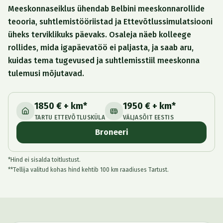
Meeskonnaseiklus ühendab Belbini meeskonnarollide
teooria, suhtlemistööriistad ja Ettevõtlussimulatsiooni
üheks terviklikuks päevaks. Osaleja näeb kolleege
rollides, mida igapäevatöö ei paljasta, ja saab aru,
kuidas tema tugevused ja suhtlemisstiil meeskonna
tulemusi mõjutavad.
1850 € + km*
1950 € + km*
TARTU ETTEVÕTLUSKÜLA
VÄLJASÕIT EESTIS
Broneeri
*Hind ei sisalda toitlustust.
**Tellija valitud kohas hind kehtib 100 km raadiuses Tartust.