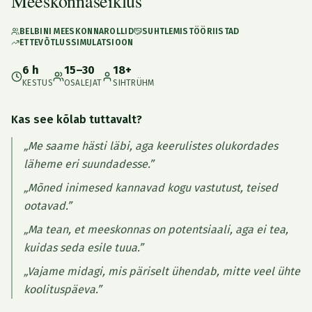
Meeskonnaseiklus
BELBINI MEESKONNAROLLID
SUHTLEMISTÖÖRIISTAD
ETTEVÕTLUSSIMULATSIOON
6 h
15–30
18+
KESTUS
OSALEJAT
SIHTRÜHM
Kas see kõlab tuttavalt?
„Me saame hästi läbi, aga keerulistes olukordades
läheme eri suundadesse.”
„Mõned inimesed kannavad kogu vastutust, teised
ootavad.”
„Ma tean, et meeskonnas on potentsiaali, aga ei tea,
kuidas seda esile tuua.”
„Vajame midagi, mis päriselt ühendab, mitte veel ühte
koolituspäeva.”