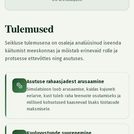
Tulemused
Seikluse tulemusena on osaleja analüüsinud iseenda
käitumist meeskonnas ja mõistab erinevaid rolle ja
protsesse ettevõttes ning asutuses.
Asutuse rahaasjadest arusaamine
Simulatsioon loob arusaamise, kuidas kujuneb
eelarve, kust tuleb raha teenuste osutamiseks ja
millised kohustused kaasnevad lisaks töötasude
maksmisele.
Kuuluvustunde suurenemine