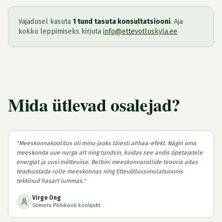
Vajadusel kasuta
1 tund tasuta konsultatsiooni
. Aja
kokku leppimiseks kirjuta
info@ettevotluskyla.ee
Mida ütlevad osalejad?
"
Meeskonnakoolitus oli minu jaoks täiesti ahhaa-efekt. Nägin oma
meeskonda uue nurga alt ning tundsin, kuidas see andis õpetajatele
energiat ja uusi mõtteviise. Belbini meeskonnarollide teooria aitas
teadvustada rolle meeskonnas ning Ettevõtlussimulatsioonis
tekkinud hasart lummas.
"
Virge Ong
Sõmeru Põhikooli koolijuht