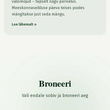
välismõjud – täpselt nagu päriselus.
Meeskonnaseikluse päeva teises pooles
mängitakse just seda mängu.
Loe lähemalt
Broneeri
Vali endale sobiv ja broneeri aeg