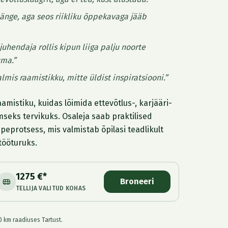
änge, aga seos riikliku õppekavaga jääb
uhendaja rollis kipun liiga palju noorte
uma.”
lmis raamistikku, mitte üldist inspiratsiooni.”
aamistiku, kuidas lõimida ettevõtlus-, karjääri-
seks tervikuks. Osaleja saab praktilised
peprotsess, mis valmistab õpilasi teadlikult
tööturuks.
1275 €*
Broneeri
TELLIJA VALITUD KOHAS
00 km raadiuses Tartust.