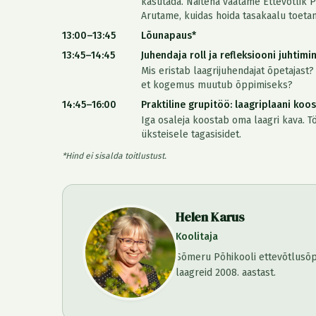
kasutada. Näitena vaatame Ettevõtlik
Arutame, kuidas hoida tasakaalu toeta
13:00–13:45
Lõunapaus*
13:45–14:45
Juhendaja roll ja refleksiooni juhtimi
Mis eristab laagrijuhendajat õpetajast? 
et kogemus muutub õppimiseks?
14:45–16:00
Praktiline grupitöö: laagriplaani koo
Iga osaleja koostab oma laagri kava. 
üksteisele tagasisidet.
*Hind ei sisalda toitlustust.
Helen Karus
Koolitaja
Sõmeru Põhikooli ettevõtlusõp
laagreid 2008. aastast.