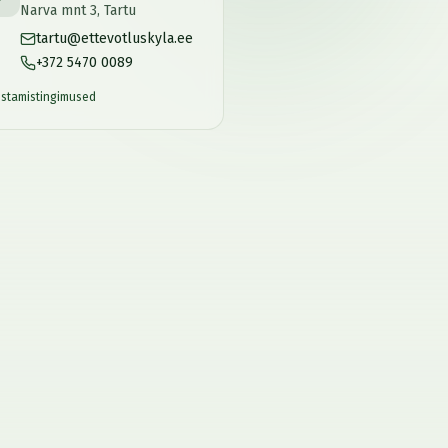
Narva mnt 3, Tartu
tartu@ettevotluskyla.ee
+372 5470 0089
istamistingimused