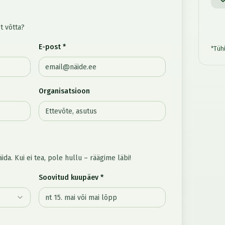
t võtta?
E-post *
*
Tüh
Organisatsioon
äida. Kui ei tea, pole hullu – räägime läbi!
Soovitud kuupäev *