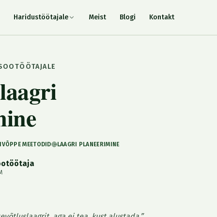
Haridustöötajale
Meist
Blogi
Kontakt
SOOTÖÖTAJALE
laagri
mine
IIVÕPPE MEETODID
​LAAGRI PLANEERIMINE
otöötaja
M
evõtluslaagrit, aga ei tea, kust alustada.”