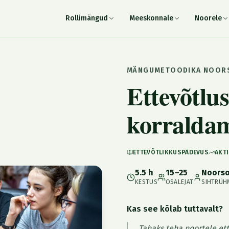
Rollimängud
Meeskonnale
Noorele
MÄNGUMETOODIKA NOOR
Ettevõtlus
korralda
ETTEVÕTLIKKUSPÄDEVUS
​AKT
5.5 h
15–25
Noorso
KESTUS
OSALEJAT
SIHTRÜH
Kas see kõlab tuttavalt?
„Tahaks teha noortele ett