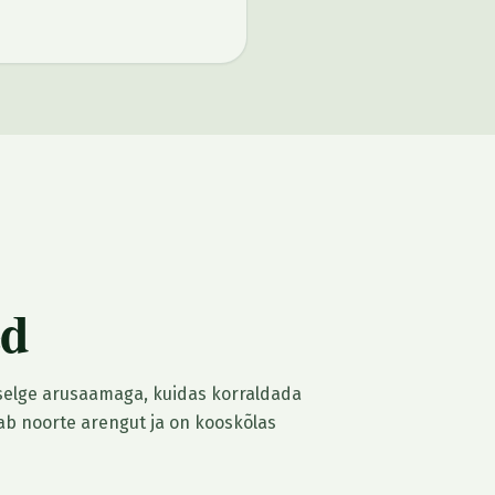
ed
 selge arusaamaga, kuidas korraldada
tab noorte arengut ja on kooskõlas