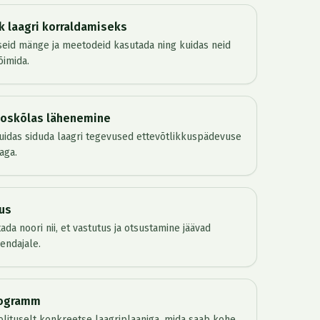
k laagri korraldamiseks
iseid mänge ja meetodeid kasutada ning kuidas neid
õimida.
oskõlas lähenemine
kuidas siduda laagri tegevused ettevõtlikkuspädevuse
aga.
us
ada noori nii, et vastutus ja otsustamine jäävad
hendajale.
rogramm
lituselt konkreetse laagriplaaniga, mida saab kohe