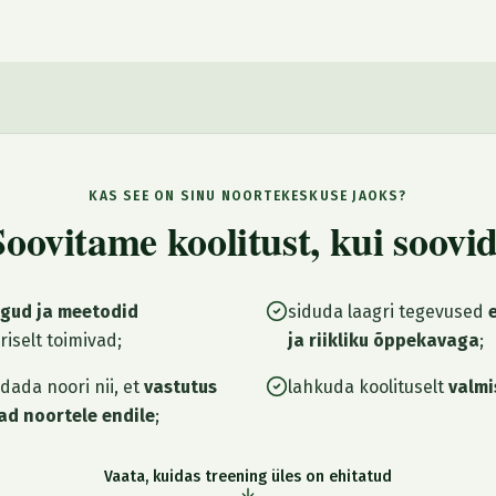
KAS SEE ON SINU NOORTEKESKUSE JAOKS?
Soovitame koolitust, kui soovid
ngud ja meetodid
siduda laagri tegevused
iselt toimivad;
ja riikliku õppekavaga
;
dada noori nii, et
vastutus
lahkuda koolituselt
valmi
ad noortele endile
;
Vaata, kuidas treening üles on ehitatud