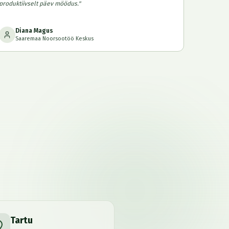
produktiivselt päev möödus.
"
Diana Magus
Saaremaa Noorsootöö Keskus
Tartu