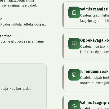
 Pere nädalaprogrammi.
mise ja suunamise vahel.
Valmis raamisti
Osaleja teab, mill
ne
laagriprogrammi l
Kuidas juhtida refleksiooni nii,
stamine
Õppekavaga ko
Töötame gruppides ja anname
Osaleja mõistab, 
ja riikliku õppekav
Juhendamisosk
Osaleja oskab toet
noortele, mitte ju
etaja, kes korraldab
Valmis laagrip
Osaleja lahkub koo