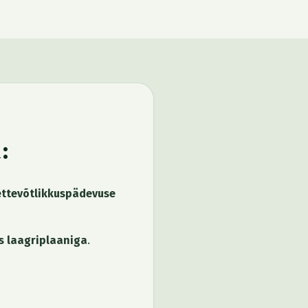
:
ettevõtlikkuspädevuse
s laagriplaaniga
.