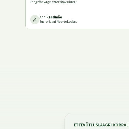
laagrikavaga ettevõtlusõpet.
"
Ann Randmäe
Suure-Jaani Noortekeskus
ETTEVÕTLUSLAAGRI KORRAL