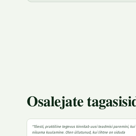
Osalejate tagasisi
"
Tõesti, praktiline tegevus kinnitab uusi teadmisi paremini, kui
niisama kuulamine. Olen üllatunud, kui lihtne on siduda