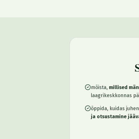
mõista,
millised mä
laagrikeskkonnas pär
õppida, kuidas juhen
ja otsustamine jääv