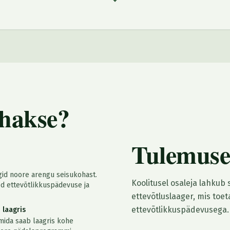
ehakse?
Tulemus
gid noore arengu seisukohast.
Koolitusel osaleja lahkub
ed ettevõtlikkuspädevuse ja
ettevõtluslaager, mis toe
ettevõtlikkuspädevusega.
laagris
ida saab laagris kohe