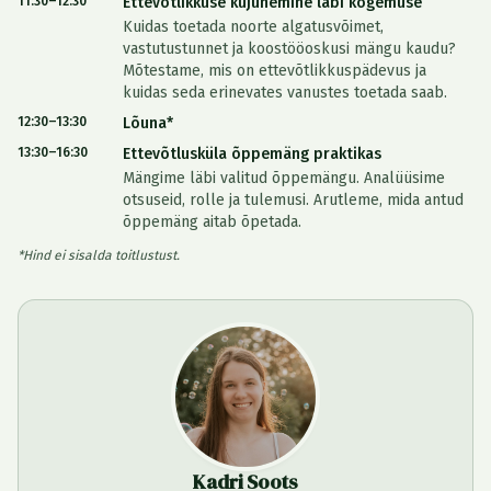
11:30–12:30
Ettevõtlikkuse kujunemine läbi kogemuse
Kuidas toetada noorte algatusvõimet,
vastutustunnet ja koostööoskusi mängu kaudu?
Mõtestame, mis on ettevõtlikkuspädevus ja
kuidas seda erinevates vanustes toetada saab.
12:30–13:30
Lõuna*
13:30–16:30
Ettevõtlusküla õppemäng praktikas
Mängime läbi valitud õppemängu. Analüüsime
otsuseid, rolle ja tulemusi. Arutleme, mida antud
õppemäng aitab õpetada.
*Hind ei sisalda toitlustust.
Kadri Soots