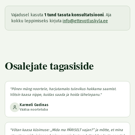
Vajadusel kasuta
1 tund tasuta konsultatsiooni
. Aja
kokku leppimiseks kirjuta
info@ettevotluskyla.ee
Osalejate tagasiside
"
Põnev mäng noortele, harjutamaks tulevikus hakkama saamist.
Võtsin kaasa nippe, kuidas saada ja hoida tähelepanu.
"
Karmeli Gudinas
Väätsa noortetuba
"
Võtan kaasa küsimuse: „Mida ma PÄRISELT vajan?” ja mõtte, et mina