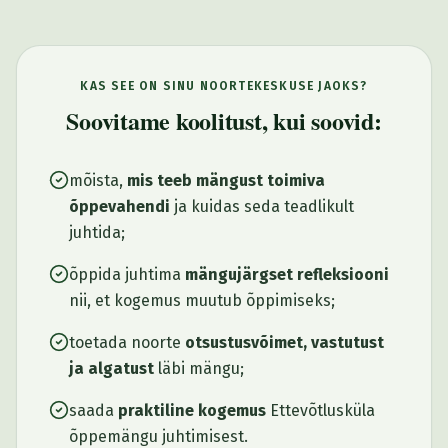
KAS SEE ON SINU NOORTEKESKUSE JAOKS?
Soovitame koolitust, kui soovid:
mõista,
mis teeb mängust toimiva
õppevahendi
ja kuidas seda teadlikult
juhtida;
õppida juhtima
mängujärgset refleksiooni
nii, et kogemus muutub õppimiseks;
toetada noorte
otsustusvõimet, vastutust
ja algatust
läbi mängu;
saada
praktiline kogemus
Ettevõtlusküla
õppemängu juhtimisest.