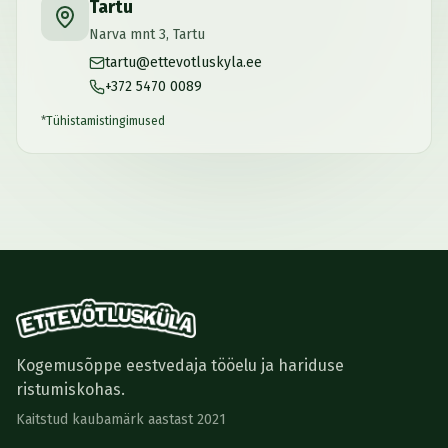
Tartu
Narva mnt 3, Tartu
tartu@ettevotluskyla.ee
+372 5470 0089
*
Tühistamistingimused
Kogemusõppe eestvedaja tööelu ja hariduse
ristumiskohas.
Kaitstud kaubamärk aastast 2021