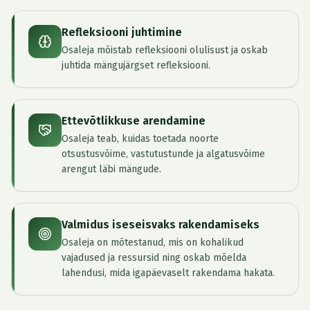
Refleksiooni juhtimine
Osaleja mõistab refleksiooni olulisust ja oskab
juhtida mängujärgset refleksiooni.
Ettevõtlikkuse arendamine
Osaleja teab, kuidas toetada noorte
otsustusvõime, vastutustunde ja algatusvõime
arengut läbi mängude.
Valmidus iseseisvaks rakendamiseks
Osaleja on mõtestanud, mis on kohalikud
vajadused ja ressursid ning oskab mõelda
lahendusi, mida igapäevaselt rakendama hakata.