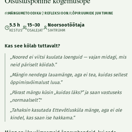
Otsustuspõhine kogemusõpe
MÄNGUMETOODIKA
REFLEKSIOON
ÕPIRUUMIDE JUHTIMINE
5.5 h
15–30
Noorsootöötaja
KESTUS
OSALEJAT
SIHTRÜHM
Kas see kõlab tuttavalt?
„Noored ei viitsi kuulata loenguid — vajan midagi, mis
neid päriselt köidab.”
„Mängin nendega lauamänge, aga ei tea, kuidas sellest
õppimisvõimalust luua.”
„Pärast mängu küsin „kuidas läks?” ja saan vastuseks
„normaalselt”."
„Tahaksin kasutada Ettevõtlusküla mänge, aga ei ole
kindel, kas saan ise hakkama.”