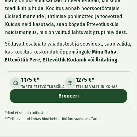
Mäng on üks võimsamaid õppevahendeid, kui seda
teadlikult juhtida. Koolitus annab noorsootöötajale
üldised mängude juhtimise põhimõtted ja töövõtted.
Kuidas neid kasutada, saab kogeda Ettevõtlusküla
näidismängus, mis on valitud lähtuvalt grupi huvidest.
Sõltuvalt osalejate vajadustest ja soovidest, saab valida,
kas koolitus keskendub õppemängule
Minu Raha
,
Ettevõtlik Pere
,
Ettevõtlik Kodanik
või
Ärilahing
.
1175 €*
1275 €*
TARTU ETTEVÕTLUSKÜLA
TELLIJA VALITUD KOHAS
Broneeri
*Hind ei sisalda toitlustust.
**Tellija valitud kohas hind kehtib 100 km raadiuses Tartust.