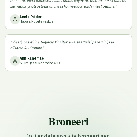
otsustan, mida inimesed minu ruumis kogevad. Usaldus lasta noortel
ise valida ja otsustada on meeskonnatöö arendamisel oluline.
"
Leelo Põder
Habaja Noortekeskus
"
Tõesti, praktiline tegevus kinnitab uusi teadmisi paremini, kui
niisama kuulamine.
"
Ann Randmäe
Suure-Jaani Noortekeskus
Broneeri
Vali endale sobiv ja broneeri aeg