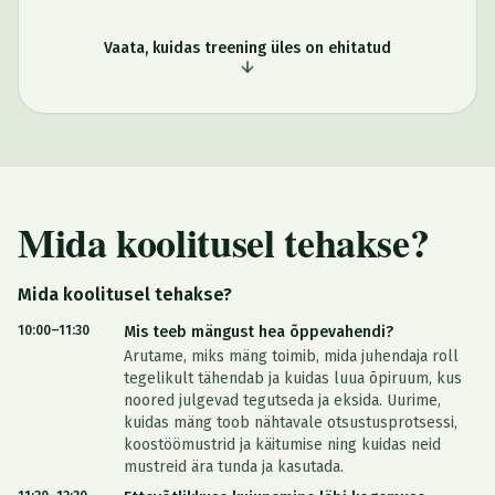
Vaata, kuidas treening üles on ehitatud
Mida koolitusel tehakse?
Mida koolitusel tehakse?
10:00–11:30
Mis teeb mängust hea õppevahendi?
Arutame, miks mäng toimib, mida juhendaja roll
tegelikult tähendab ja kuidas luua õpiruum, kus
noored julgevad tegutseda ja eksida. Uurime,
kuidas mäng toob nähtavale otsustusprotsessi,
koostöömustrid ja käitumise ning kuidas neid
mustreid ära tunda ja kasutada.