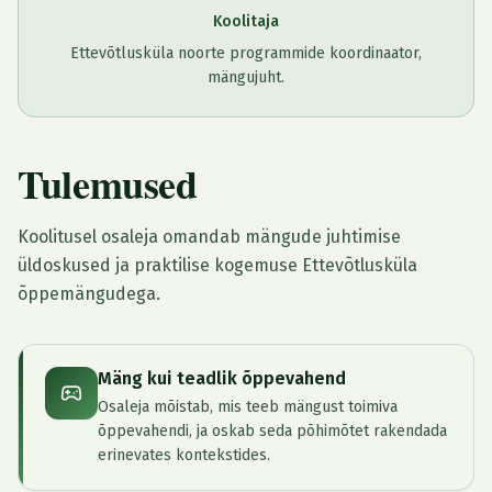
Koolitaja
Ettevõtlusküla noorte programmide koordinaator,
mängujuht.
Tulemused
Koolitusel osaleja omandab mängude juhtimise
üldoskused ja praktilise kogemuse Ettevõtlusküla
õppemängudega.
Mäng kui teadlik õppevahend
Osaleja mõistab, mis teeb mängust toimiva
õppevahendi, ja oskab seda põhimõtet rakendada
erinevates kontekstides.